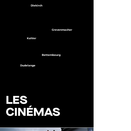
Diekirch
Grevenmacher
Kahler
Bettembourg
Dudelange
LES
CINÉMAS